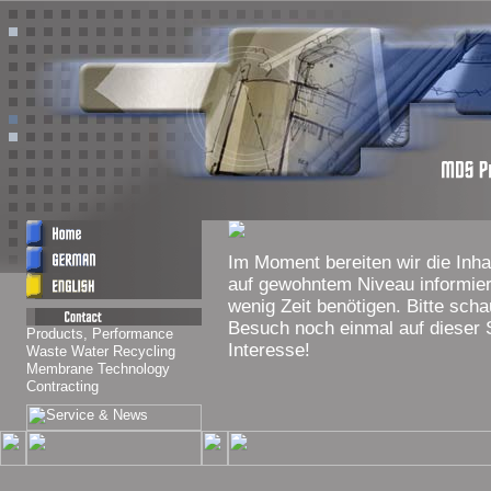
Im Moment bereiten wir die Inha
auf gewohntem Niveau informier
wenig Zeit benötigen. Bitte sch
Besuch noch einmal auf dieser S
Interesse!